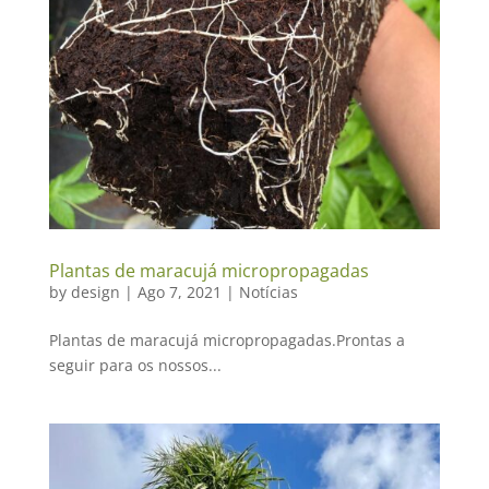
Plantas de maracujá micropropagadas
by
design
|
Ago 7, 2021
|
Notícias
Plantas de maracujá micropropagadas.Prontas a
seguir para os nossos...